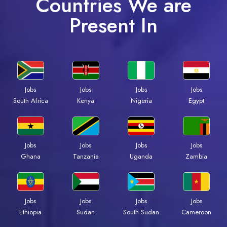
Countries We are
Present In
Jobs
Jobs
Jobs
Jobs
South Africa
Kenya
Nigeria
Egypt
Jobs
Jobs
Jobs
Jobs
Ghana
Tanzania
Uganda
Zambia
Jobs
Jobs
Jobs
Jobs
Ethiopia
Sudan
South Sudan
Cameroon