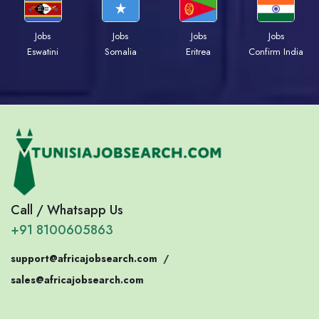
Jobs
Jobs
Jobs
Jobs
Eswatini
Somalia
Eritrea
Confirm India
Call / Whatsapp Us
+91 8100605863
support@africajobsearch.com
/
sales@africajobsearch.com